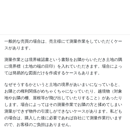
で、お客様から買取をすることができますので、お時間がかかり
ません。（契約書上には、荷物の所有権をすべて放棄するという
条文をいれますので、貴重品は事前に回収してください。）
4、測量不要（ケースによってご相談）
一般的な売買の場合は、売主様にて測量作業をしていただくケー
スがあります。
測量作業とは境界確認書という書類をお隣からいただき土地の隅
に境界標（土地の端の目印）を入れていただきます。場合によっ
ては簡易的な図面だけを作成するケースもあります。
なぜそうするかというと土地の境界があいまいになっていると、
お隣との権利関係がめちゃくちゃになっていたり、越境物（対象
地やお隣の柵、屋根等が飛び出していたりすること）があったり
します。場合によってはその測量作業でお隣の方と揉めてしまい
測量ができず物件の引渡しができないケースがあります。私ども
の場合は、購入した後に必要であれば自社にて測量作業行います
ので、お客様のご負担はありません。