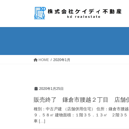
コ
ナ
ン
ビ
テ
ゲ
ン
ー
ツ
シ
へ
ョ
ス
ン
キ
に
ッ
移
HOME
2020年1月
プ
動
2020年1月25日
販売終了 鎌倉市腰越２丁目 店舗
種別：中古戸建 （店舗併用住宅） 住所：鎌倉市腰
９．５８㎡ 建物面積：１階３５．１３㎡ ２階３５
車 […]