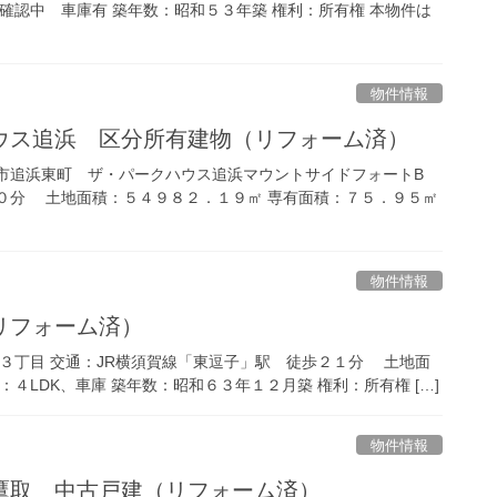
確認中 車庫有 築年数：昭和５３年築 権利：所有権 本物件は
物件情報
ウス追浜 区分所有建物（リフォーム済）
市追浜東町 ザ・パークハウス追浜マウントサイドフォートB
０分 土地面積：５４９８２．１９㎡ 専有面積：７５．９５㎡
物件情報
リフォーム済）
間３丁目 交通：JR横須賀線「東逗子」駅 徒歩２１分 土地面
４LDK、車庫 築年数：昭和６３年１２月築 権利：所有権 […]
物件情報
鷹取 中古戸建（リフォーム済）