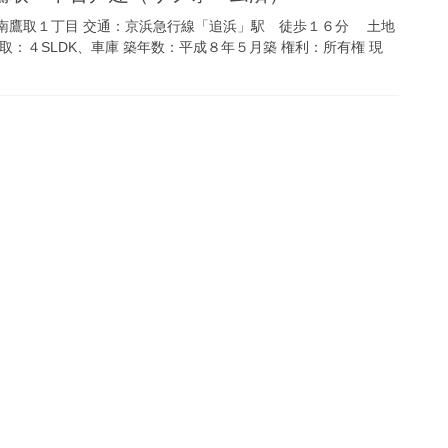
南鷹取１丁目 交通：京浜急行線「追浜」駅 徒歩１６分 土地
取：４SLDK、車庫 築年数：平成８年５月築 権利：所有権 現