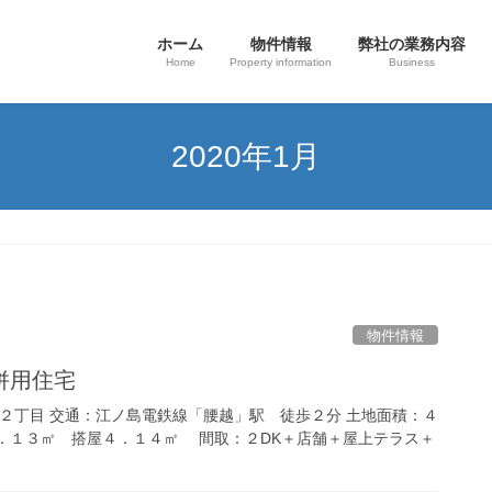
ホーム
物件情報
弊社の業務内容
Home
Property information
Business
2020年1月
物件情報
併用住宅
越２丁目 交通：江ノ島電鉄線「腰越」駅 徒歩２分 土地面積：４
．１３㎡ 搭屋４．１４㎡ 間取：２DK＋店舗＋屋上テラス＋